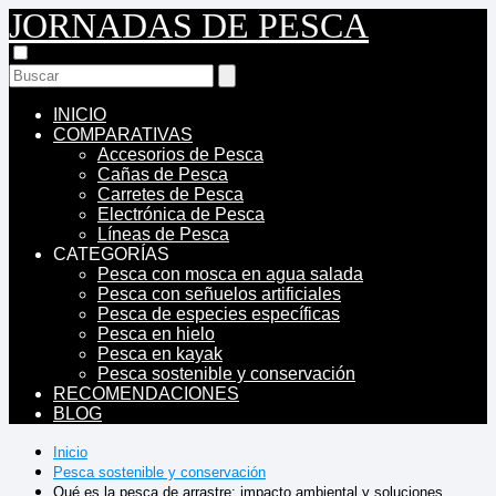
JORNADAS DE PESCA
INICIO
COMPARATIVAS
Accesorios de Pesca
Cañas de Pesca
Carretes de Pesca
Electrónica de Pesca
Líneas de Pesca
CATEGORÍAS
Pesca con mosca en agua salada
Pesca con señuelos artificiales
Pesca de especies específicas
Pesca en hielo
Pesca en kayak
Pesca sostenible y conservación
RECOMENDACIONES
BLOG
Inicio
Pesca sostenible y conservación
Qué es la pesca de arrastre: impacto ambiental y soluciones