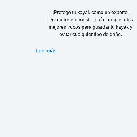
¡Protege tu kayak como un experto!
Descubre en nuestra guía completa los
mejores trucos para guardar tu kayak y
evitar cualquier tipo de daño.
Leer más