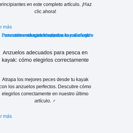
principiantes en este completo artículo. ¡Haz
clic ahora!
r más
Anzuelos adecuados para pesca en
kayak: cómo elegirlos correctamente
Atrapa los mejores peces desde tu kayak
con los anzuelos perfectos. Descubre cómo
elegirlos correctamente en nuestro último
artículo. ‍♂️
r más