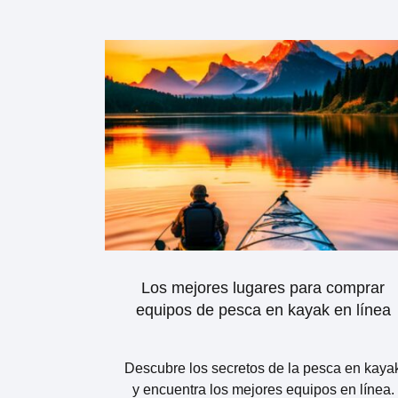
Los mejores lugares para comprar
equipos de pesca en kayak en línea
Descubre los secretos de la pesca en kaya
y encuentra los mejores equipos en línea.