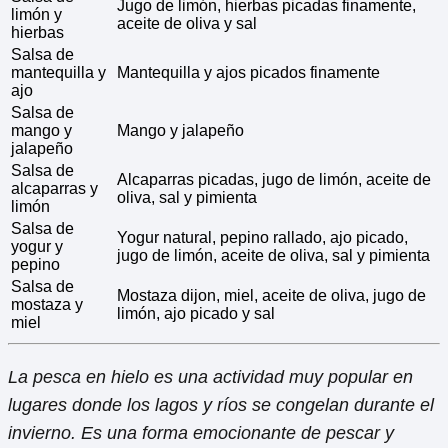
Jugo de limón, hierbas picadas finamente,
limón y
aceite de oliva y sal
hierbas
Salsa de
mantequilla y
Mantequilla y ajos picados finamente
ajo
Salsa de
mango y
Mango y jalapeño
jalapeño
Salsa de
Alcaparras picadas, jugo de limón, aceite de
alcaparras y
oliva, sal y pimienta
limón
Salsa de
Yogur natural, pepino rallado, ajo picado,
yogur y
jugo de limón, aceite de oliva, sal y pimienta
pepino
Salsa de
Mostaza dijon, miel, aceite de oliva, jugo de
mostaza y
limón, ajo picado y sal
miel
La pesca en hielo es una actividad muy popular en
lugares donde los lagos y ríos se congelan durante el
invierno. Es una forma emocionante de pescar y