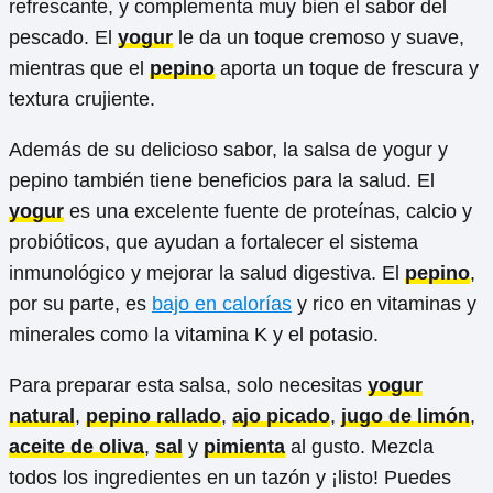
refrescante, y complementa muy bien el sabor del
pescado. El
yogur
le da un toque cremoso y suave,
mientras que el
pepino
aporta un toque de frescura y
textura crujiente.
Además de su delicioso sabor, la salsa de yogur y
pepino también tiene beneficios para la salud. El
yogur
es una excelente fuente de proteínas, calcio y
probióticos, que ayudan a fortalecer el sistema
inmunológico y mejorar la salud digestiva. El
pepino
,
por su parte, es
bajo en calorías
y rico en vitaminas y
minerales como la vitamina K y el potasio.
Para preparar esta salsa, solo necesitas
yogur
natural
,
pepino rallado
,
ajo picado
,
jugo de limón
,
aceite de oliva
,
sal
y
pimienta
al gusto. Mezcla
todos los ingredientes en un tazón y ¡listo! Puedes