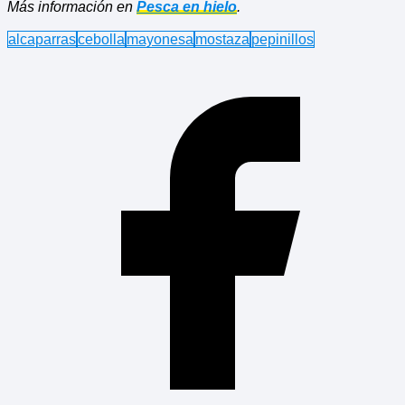
Más información en
Pesca en hielo
.
alcaparras
cebolla
mayonesa
mostaza
pepinillos