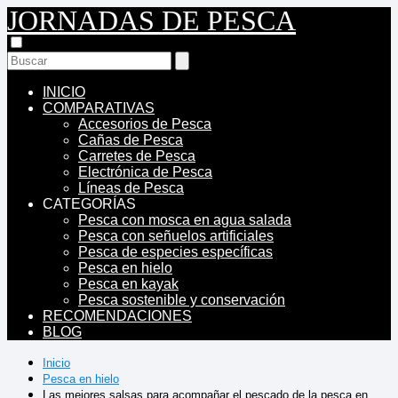
JORNADAS DE PESCA
INICIO
COMPARATIVAS
Accesorios de Pesca
Cañas de Pesca
Carretes de Pesca
Electrónica de Pesca
Líneas de Pesca
CATEGORÍAS
Pesca con mosca en agua salada
Pesca con señuelos artificiales
Pesca de especies específicas
Pesca en hielo
Pesca en kayak
Pesca sostenible y conservación
RECOMENDACIONES
BLOG
Inicio
Pesca en hielo
Las mejores salsas para acompañar el pescado de la pesca en