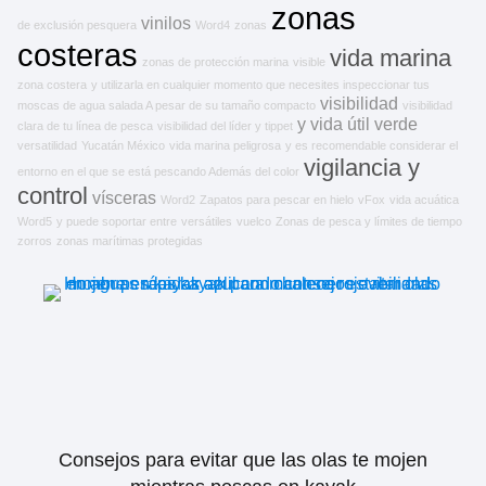
zonas
vinilos
de exclusión pesquera
Word4
zonas
costeras
vida marina
zonas de protección marina
visible
zona costera
y utilizarla en cualquier momento que necesites inspeccionar tus
visibilidad
moscas de agua salada A pesar de su tamaño compacto
visibilidad
y
vida útil
verde
clara de tu línea de pesca
visibilidad del líder y tippet
versatilidad
Yucatán México
vida marina peligrosa
y es recomendable considerar el
vigilancia y
entorno en el que se está pescando Además del color
control
vísceras
Word2
Zapatos para pescar en hielo
vFox
vida acuática
Word5
y puede soportar entre
versátiles
vuelco
Zonas de pesca y límites de tiempo
zorros
zonas marítimas protegidas
Consejos para evitar que las olas te mojen