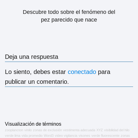
Descubre todo sobre el fenómeno del
pez parecido que nace
Deja una respuesta
Lo siento, debes estar
conectado
para
publicar un comentario.
Visualización de términos
zooplancton
vinilo
zonas de exclusión
vestimenta adecuada
XYZ
visibilidad del hilo
verde lima
vida promedio
Word3
video vigilancia
visones
verde fluorescente
zonas