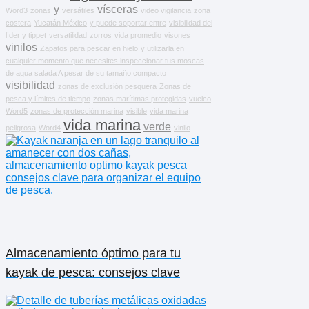
y
vísceras
Word3
zonas
versátiles
video vigilancia
zona
costera
Yucatán México
y puede soportar entre
visibilidad del
líder y tippet
versatilidad
zorros
vida promedio
visones
vinilos
Zapatos para pescar en hielo
y utilizarla en
cualquier momento que necesites inspeccionar tus moscas
de agua salada A pesar de su tamaño compacto
visibilidad
zonas de exclusión pesquera
Zonas de
pesca y límites de tiempo
zonas marítimas protegidas
vuelco
Word5
zonas de protección marina
visible
vida marina
vida marina
verde
peligrosa
Word4
vinilo
Almacenamiento óptimo para tu
kayak de pesca: consejos clave