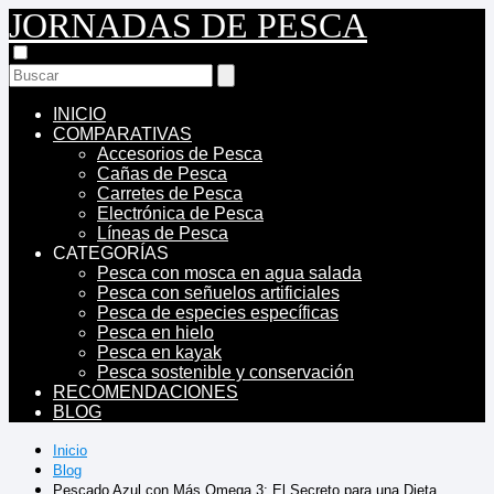
JORNADAS DE PESCA
INICIO
COMPARATIVAS
Accesorios de Pesca
Cañas de Pesca
Carretes de Pesca
Electrónica de Pesca
Líneas de Pesca
CATEGORÍAS
Pesca con mosca en agua salada
Pesca con señuelos artificiales
Pesca de especies específicas
Pesca en hielo
Pesca en kayak
Pesca sostenible y conservación
RECOMENDACIONES
BLOG
Inicio
Blog
Pescado Azul con Más Omega 3: El Secreto para una Dieta