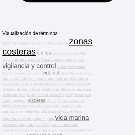
Visualización de términos
zonas
Word5
vida promedio
vuelco
video vigilancia
costeras
vinilos
zona costera
visibilidad
clara de tu línea de pesca
Zapatos para pescar en hielo
vigilancia y control
Word3
versatilidad
vida útil
Word2
zooplancton
zonas
zonas de exclusión
y
utilizarla en cualquier momento que necesites inspeccionar
tus moscas de agua salada A pesar de su tamaño compacto
visibilidad del líder y tippet
visibilidad del hilo
zonas marítimas
protegidas
XYZ
visible
verde fluorescente
vFox
zorros
vida
vísceras
marina peligrosa
Word4
Zonas de pesca y
límites de tiempo
zonas de protección marina
y puede
soportar entre
verde lima
vida acuática
Yucatán México
vida marina
zonas de exclusión pesquera
vinilo
vestimenta adecuada
versátiles
y es recomendable
considerar el entorno en el que se está pescando Además del