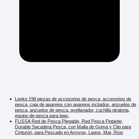
Leeko 198 piezas de accesorios de pesca, accesorios de
pesca, caja de aparejos con aparejos incluidos, anzuelos de
pesca, anzuelos de pesca, avellanador, cuchilla giratoria,
equipo de pesca para bajo,
FLISSA Red de Pesca Plegable, Red Pesca Flotante,
Durable Sacadera Pesca, con Malla de Goma y Clip para
Cinturón, para Pescado en Arroyos, Lagos, Mar, Ríos