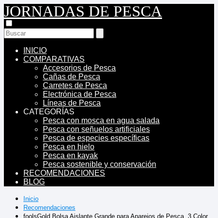
JORNADAS DE PESCA
INICIO
COMPARATIVAS
Accesorios de Pesca
Cañas de Pesca
Carretes de Pesca
Electrónica de Pesca
Líneas de Pesca
CATEGORÍAS
Pesca con mosca en agua salada
Pesca con señuelos artificiales
Pesca de especies específicas
Pesca en hielo
Pesca en kayak
Pesca sostenible y conservación
RECOMENDACIONES
BLOG
Inicio
Recomendaciones
foolsGold Bolsa Aislante Grande para Aparejos de Pesca, 3 Color