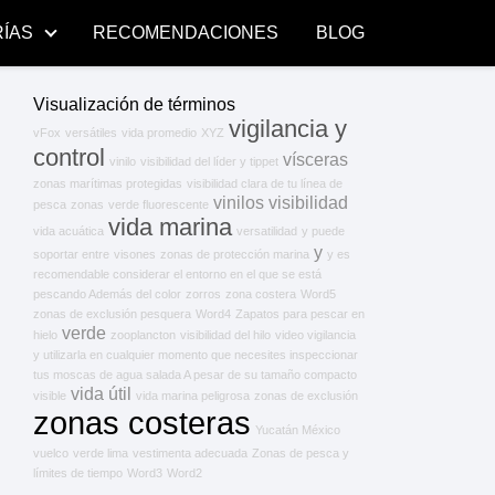
ÍAS
RECOMENDACIONES
BLOG
Visualización de términos
vigilancia y
vFox
versátiles
vida promedio
XYZ
control
vísceras
vinilo
visibilidad del líder y tippet
zonas marítimas protegidas
visibilidad clara de tu línea de
vinilos
visibilidad
pesca
zonas
verde fluorescente
vida marina
vida acuática
versatilidad
y puede
y
soportar entre
visones
zonas de protección marina
y es
recomendable considerar el entorno en el que se está
pescando Además del color
zorros
zona costera
Word5
zonas de exclusión pesquera
Word4
Zapatos para pescar en
verde
hielo
zooplancton
visibilidad del hilo
video vigilancia
y utilizarla en cualquier momento que necesites inspeccionar
tus moscas de agua salada A pesar de su tamaño compacto
vida útil
visible
vida marina peligrosa
zonas de exclusión
zonas costeras
Yucatán México
vuelco
verde lima
vestimenta adecuada
Zonas de pesca y
límites de tiempo
Word3
Word2