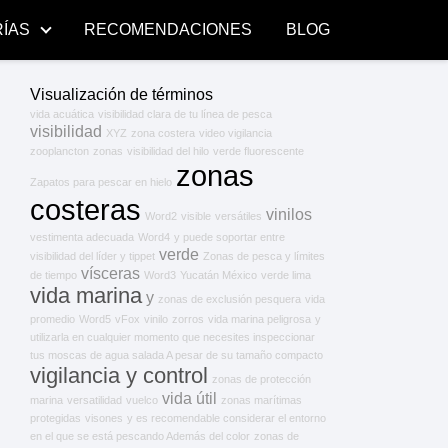
ÍAS
RECOMENDACIONES
BLOG
Visualización de términos
vida acuática
visibilidad clara de tu línea de pesca
visibilidad
XYZ
zona costera
video vigilancia
zooplancton
zonas
visibilidad del hilo
verde fluorescente
zonas
Zapatos para pescar en hielo
costeras
vinilos
Word2
visible
versátiles
vestimenta adecuada
Word4
y puede soportar entre
verde
visibilidad del líder y tippet
Zonas de pesca y límites
vísceras
de tiempo
Word3
Yucatán México
verde lima
vida marina
y
zonas de exclusión pesquera
vida
promedio
Word5
vFox
vinilo
zorros
vida marina peligrosa
y
utilizarla en cualquier momento que necesites inspeccionar
tus moscas de agua salada A pesar de su tamaño compacto
vigilancia y control
zonas de protección
vida útil
marina
versatilidad
vuelco
zonas marítimas
protegidas
visones
y es recomendable considerar el entorno
en el que se está pescando Además del color
zonas de