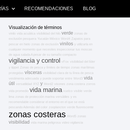
ÍAS
RECOMENDACIONES
BLOG
Visualización de términos
verde
vinilo
vida acuática
visibilidad del hilo
zonas de
exclusión pesquera
Yucatán México
Word4
Zapatos para
vinilos
pescar en hielo
zonas de exclusión
y utilizarla en
cualquier momento que necesites inspeccionar tus moscas
de agua salada A pesar de su tamaño compacto
vigilancia y control
vFox
visibilidad del líder
y tippet
Zonas de pesca y límites de tiempo
zonas marítimas
vísceras
protegidas
visibilidad clara de tu línea de pesca
vida
vestimenta adecuada
y puede soportar entre
Word3
útil
y
versatilidad
XYZ
Word2
visones
zona costera
zorros
vida marina
vida promedio
vuelco
visible
verde
lima
zonas de protección marina
versátiles
y es
recomendable considerar el entorno en el que se está
pescando Además del color
zooplancton
verde fluorescente
zonas costeras
Word5
zonas
visibilidad
vida marina peligrosa
video vigilancia