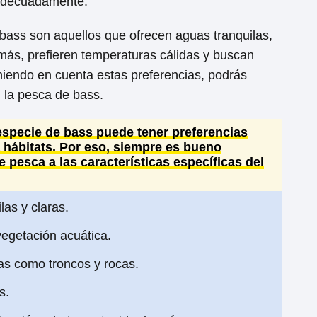
 adecuadamente.
 bass son aquellos que ofrecen aguas tranquilas,
más, prefieren temperaturas cálidas y buscan
niendo en cuenta estas preferencias, podrás
n la pesca de bass.
especie de bass puede tener preferencias
 hábitats. Por eso, siempre es bueno
e pesca a las características específicas del
las y claras.
vegetación acuática.
as como troncos y rocas.
s.