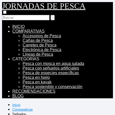
JORNADAS DE PESCA
INICIO
COMPARATIVAS
Accesorios de Pesca
Cañas de Pesca
Carretes de Pesca
Electrónica de Pesca
Líneas de Pesca
CATEGORÍAS
Pesca con mosca en agua salada
Pesca con señuelos artificiales
Pesca de especies específicas
Pesca en hielo
Pesca en kayak
Pesca sostenible y conservación
RECOMENDACIONES
BLOG
Inicio
Comparativas
Señuelos