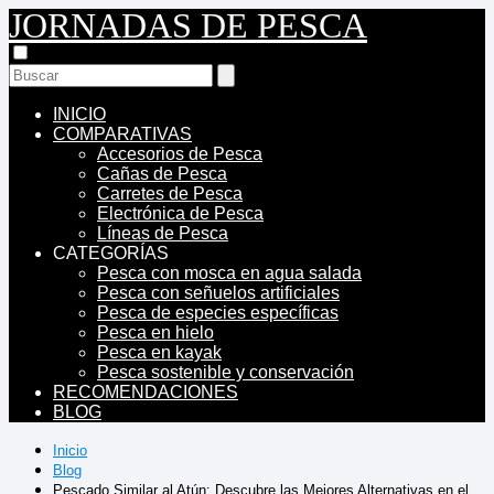
JORNADAS DE PESCA
INICIO
COMPARATIVAS
Accesorios de Pesca
Cañas de Pesca
Carretes de Pesca
Electrónica de Pesca
Líneas de Pesca
CATEGORÍAS
Pesca con mosca en agua salada
Pesca con señuelos artificiales
Pesca de especies específicas
Pesca en hielo
Pesca en kayak
Pesca sostenible y conservación
RECOMENDACIONES
BLOG
Inicio
Blog
Pescado Similar al Atún: Descubre las Mejores Alternativas en el