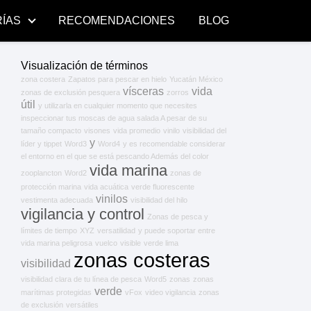
ÍAS
RECOMENDACIONES
BLOG
Visualización de términos
zona costera
Zapatos para pescar en hielo
Yucatán México
vísceras
vida
zonas de exclusión pesquera
zorros
útil
y utilizarla en cualquier momento que necesites
inspeccionar tus moscas de agua salada A pesar de su
tamaño compacto
visones
vida promedio
vinilo
visibilidad del
y
líder y tippet
Word3
Word4
y es recomendable considerar
el entorno en el que se está pescando Además del color
vida marina
zooplancton
Word2
zonas de
protección marina
vida acuática
verde fluorescente
vinilos
vestimenta adecuada
visibilidad del hilo
vigilancia y control
Zonas de pesca y
límites de tiempo
XYZ
versatilidad
y puede soportar entre
vida marina peligrosa
vuelco
visible
verde lima
zonas costeras
visibilidad
visibilidad clara de tu línea de pesca
Word5
zonas
zonas
verde
marítimas protegidas
vFox
video vigilancia
zonas
de exclusión
versátiles