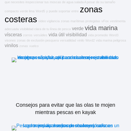
que necesites inspeccionar tus moscas de agua salada A pesar de su tamaño
zonas
compacto
verde lima
Word5
y puede soportar entre
costeras
video vigilancia
zonas marítimas protegidas
vFox
vestimenta
vida marina
verde
adecuada
visibilidad clara de tu línea de pesca
vísceras
vida útil
visibilidad
zorros
versátiles
vida promedio
Word3
visones
zonas de exclusión pesquera
versatilidad
vinilo
Word2
vida marina peligrosa
vinilos
zonas
vuelco
Consejos para evitar que las olas te mojen
mientras pescas en kayak