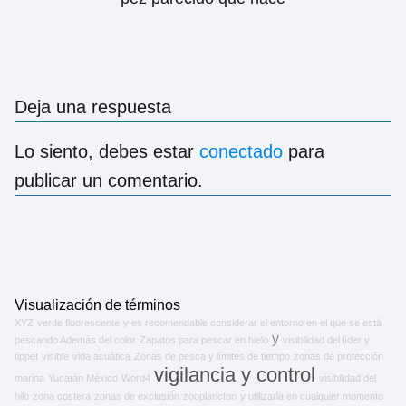
Deja una respuesta
Lo siento, debes estar
conectado
para
publicar un comentario.
Visualización de términos
XYZ
verde fluorescente
y es recomendable considerar el entorno en el que se está
y
pescando Además del color
Zapatos para pescar en hielo
visibilidad del líder y
tippet
visible
vida acuática
Zonas de pesca y límites de tiempo
zonas de protección
vigilancia y control
marina
Yucatán México
Word4
visibilidad del
hilo
zona costera
zonas de exclusión
zooplancton
y utilizarla en cualquier momento