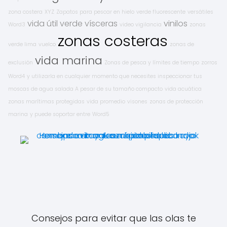
zona costera
XYZ
Zapatos para pescar en hielo
verde fluorescente
versátiles
vida útil
verde
vísceras
vinilos
Word3
video vigilancia
zonas
zonas costeras
verde lima
vuelco
zonas de
vida marina
exclusión
Zonas de pesca y límites de tiempo
zorros
Word4
y utilizarla en cualquier momento que necesites inspeccionar tus
moscas de agua salada A pesar de su tamaño compacto
vida acuática
zonas marítimas protegidas
vida promedio
visones
zonas de protección
marina
y puede soportar entre
Word5
Consejos para evitar que las olas te