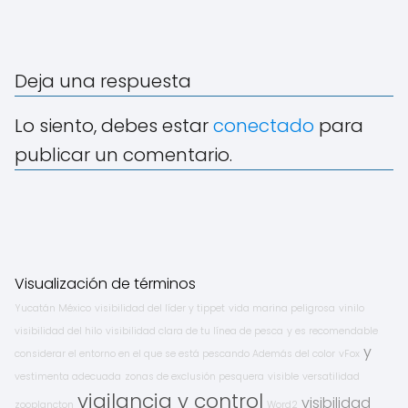
Deja una respuesta
Lo siento, debes estar
conectado
para
publicar un comentario.
Visualización de términos
Yucatán México
visibilidad del líder y tippet
vida marina peligrosa
vinilo
visibilidad del hilo
visibilidad clara de tu línea de pesca
y es recomendable
y
considerar el entorno en el que se está pescando Además del color
vFox
vestimenta adecuada
zonas de exclusión pesquera
visible
versatilidad
vigilancia y control
visibilidad
zooplancton
Word2