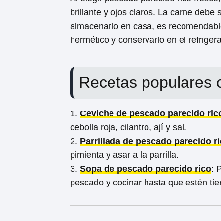
brillante y ojos claros. La carne debe 
almacenarlo en casa, es recomendable 
hermético y conservarlo en el refrige
Recetas populares 
1.
Ceviche de pescado parecido ric
cebolla roja, cilantro, ají y sal.
2.
Parrillada de pescado parecido r
pimienta y asar a la parrilla.
3.
Sopa de pescado parecido rico
: 
pescado y cocinar hasta que estén tie