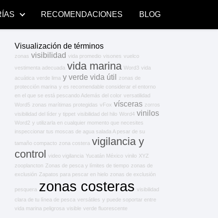
ÍAS
RECOMENDACIONES
BLOG
Visualización de términos
visibilidad
zonas
vida promedio
visones
vuelco
vida marina
vestimenta adecuada
Word3
vida
y
verde
vida útil
acuática
verde lima
zonas de
protección marina
y es recomendable considerar el entorno
en el que se está pescando Además del color
versatilidad
vísceras
Word5
zonas marítimas protegidas
vFox
zorros
vinilos
visibilidad del líder y tippet
visibilidad del hilo
Word4
Word2
y utilizarla en cualquier momento que necesites
inspeccionar tus moscas de agua salada A pesar de su
vigilancia y
tamaño compacto
zona costera
control
video vigilancia
Yucatán México
vinilo
XYZ
zooplancton
Zonas de pesca y límites de tiempo
zonas de
exclusión
Zapatos para pescar en hielo
zonas de exclusión
zonas costeras
pesquera
visibilidad
clara de tu línea de pesca
versátiles
y puede soportar entre
vida marina peligrosa
visible
verde fluorescente