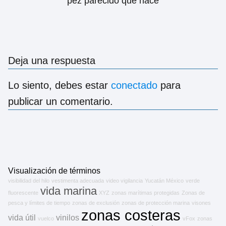
pez parecido que nace
Deja una respuesta
Lo siento, debes estar
conectado
para
publicar un comentario.
Visualización de términos
visibilidad del hilo
vestimenta adecuada
video vigilancia
Yucatán México
verde
vida marina
fluorescente
XYZ
zonas marítimas protegidas
Zonas de
pesca y límites de tiempo
zonas de exclusión
zonas de protección marina
visones
zonas costeras
vida útil
vinilos
vuelco
vFox
zonas