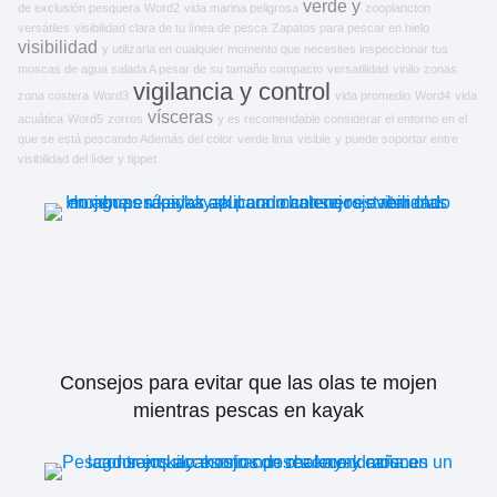
verde
y
de exclusión pesquera
Word2
vida marina peligrosa
zooplancton
versátiles
visibilidad clara de tu línea de pesca
Zapatos para pescar en hielo
visibilidad
y utilizarla en cualquier momento que necesites inspeccionar tus
moscas de agua salada A pesar de su tamaño compacto
versatilidad
vinilo
zonas
vigilancia y control
zona costera
Word3
vida promedio
Word4
vida
vísceras
acuática
Word5
zorros
y es recomendable considerar el entorno en el
que se está pescando Además del color
verde lima
visible
y puede soportar entre
visibilidad del líder y tippet
Consejos para evitar que las olas te mojen
mientras pescas en kayak