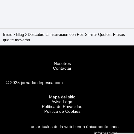
Inicio
Blog
Descubre la inspiración con Pez Similar Quotes: Frases
que te moverán
Nosotros
Contactar
© 2025 jornadasdepesca.com
Mapa del sitio
Aviso Legal
Política de Privacidad
Política de Cookies
Los artículos de la web tienen únicamente fines
informativos.