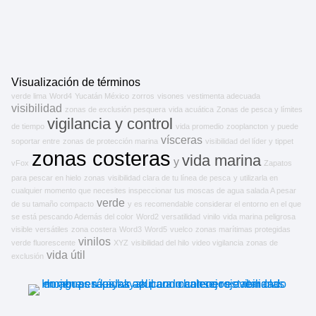
Visualización de términos
verde lima
Word4
Yucatán México
zorros
visones
vestimenta adecuada
visibilidad
zonas de exclusión pesquera
vida acuática
Zonas de pesca y límites
vigilancia y control
de tiempo
vida promedio
zooplancton
y puede
vísceras
soportar entre
zonas de protección marina
visibilidad del líder y tippet
zonas costeras
vida marina
y
vFox
Zapatos
para pescar en hielo
zonas
visibilidad clara de tu línea de pesca
y utilizarla en
cualquier momento que necesites inspeccionar tus moscas de agua salada A pesar
verde
de su tamaño compacto
y es recomendable considerar el entorno en el que
se está pescando Además del color
Word2
versatilidad
vinilo
vida marina peligrosa
visible
versátiles
zona costera
Word3
Word5
vuelco
zonas marítimas protegidas
vinilos
verde fluorescente
XYZ
visibilidad del hilo
video vigilancia
zonas de
vida útil
exclusión