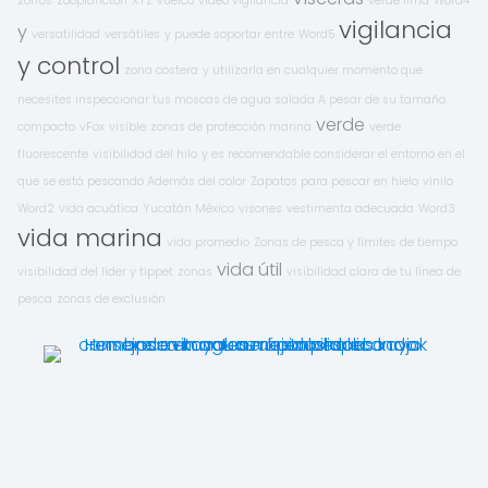
zorros
zooplancton
XYZ
vuelco
video vigilancia
verde lima
Word4
vigilancia
y
versatilidad
versátiles
y puede soportar entre
Word5
y control
zona costera
y utilizarla en cualquier momento que
necesites inspeccionar tus moscas de agua salada A pesar de su tamaño
verde
compacto
vFox
visible
zonas de protección marina
verde
fluorescente
visibilidad del hilo
y es recomendable considerar el entorno en el
que se está pescando Además del color
Zapatos para pescar en hielo
vinilo
Word2
vida acuática
Yucatán México
visones
vestimenta adecuada
Word3
vida marina
vida promedio
Zonas de pesca y límites de tiempo
vida útil
visibilidad del líder y tippet
zonas
visibilidad clara de tu línea de
pesca
zonas de exclusión