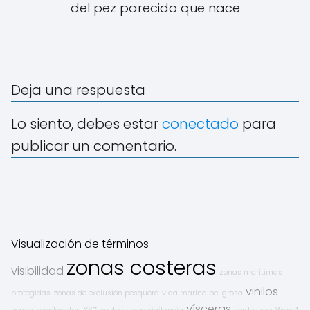
del pez parecido que nace
Deja una respuesta
Lo siento, debes estar
conectado
para
publicar un comentario.
Visualización de términos
zonas costeras
visibilidad
zonas marítimas
vinilos
protegidas
zonas de exclusión pesquera
vida marina peligrosa
vísceras