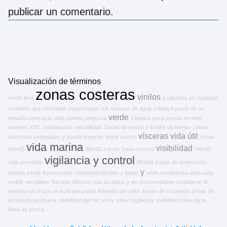
publicar un comentario.
Visualización de términos
zonas costeras
vinilos
verde lima
y utilizarla en cualquier
momento que necesites inspeccionar tus moscas de agua salada A pesar de su
verde
tamaño compacto
vida marina peligrosa
Zapatos para pescar en hielo
visones
XYZ
zooplancton
versatilidad
Zonas de pesca y límites de tiempo
zonas
vísceras
vida útil
marítimas protegidas
y puede soportar entre
vuelco
zonas
vida marina
visibilidad
Word3
Word2
zorros
zona costera
Word5
vigilancia y control
vida promedio
Word4
zonas de protección
y
marina
verde fluorescente
visibilidad del líder y tippet
vinilo
vestimenta adecuada
visible
versátiles
Yucatán México
vida acuática
y es recomendable considerar el
entorno en el que se está pescando Además del color
zonas de exclusión
zonas de
exclusión pesquera
visibilidad del hilo
vFox
video vigilancia
visibilidad clara de tu
línea de pesca