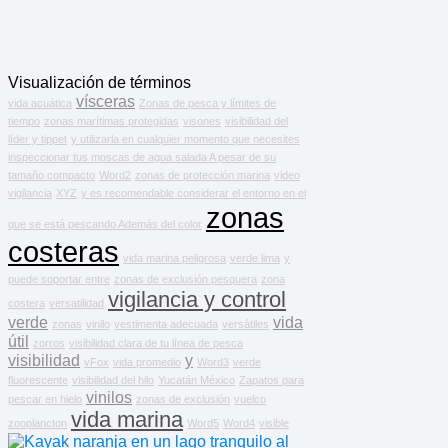
Visualización de términos
vísceras
vida acuática
Zonas de pesca y límites de
tiempo
zonas marítimas protegidas
visones
visibilidad del
líder y tippet
y utilizarla en cualquier momento que necesites
inspeccionar tus moscas de agua salada A pesar de su
tamaño compacto
Word2
zonas de protección marina
video
vigilancia
XYZ
y es recomendable considerar el entorno en el
zonas
que se está pescando Además del color
costeras
vida marina peligrosa
verde lima
y
puede soportar entre
zonas de exclusión pesquera
zona
vigilancia y control
costera
versatilidad
verde
vida
zonas
vinilo
vestimenta adecuada
versátiles
útil
zorros
visibilidad clara de tu línea de pesca
visibilidad
y
vFox
vida promedio
Word3
verde
fluorescente
visibilidad del hilo
Yucatán México
Zapatos para
vinilos
pescar en hielo
zonas de exclusión
vuelco
vida marina
zooplancton
Word5
Word4
visible