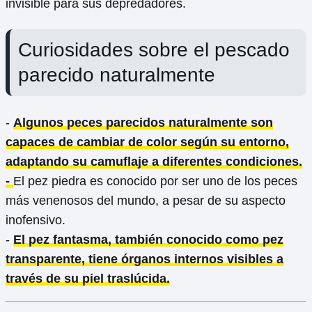
invisible para sus depredadores.
Curiosidades sobre el pescado
parecido naturalmente
-
Algunos peces parecidos naturalmente son
capaces de cambiar de color según su entorno,
adaptando su camuflaje a diferentes condiciones.
-
El pez piedra es conocido por ser uno de los peces
más venenosos del mundo, a pesar de su aspecto
inofensivo.
-
El pez fantasma, también conocido como pez
transparente, tiene órganos internos visibles a
través de su piel traslúcida.