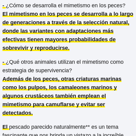
-
¿Cómo se desarrolla el mimetismo en los peces?
El mimetismo en los peces se desarrolla a lo largo
de generaciones a través de la selección natural,
donde las variantes con adaptaciones más
efectivas tienen mayores probabilidades de
sobrevivir y reproducirse.
-
¿Qué otros animales utilizan el mimetismo como
estrategia de supervivencia?
Además de los peces, otras criaturas marinas
como los pulpos, los camaleones marinos y
algunos crustáceos también emplean el
mimetismo para camuflarse y evitar ser
detectados.
El
pescado parecido naturalmente** es un tema
fascinante que nos brinda un vistazo a la increíble