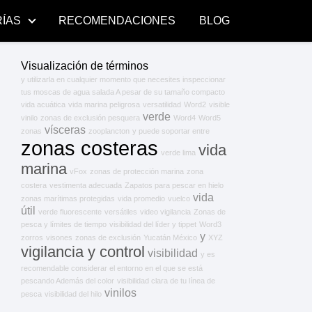
ÍAS
RECOMENDACIONES
BLOG
Visualización de términos
y utilizarla en cualquier momento que necesites inspeccionar
tus moscas de agua salada A pesar de su tamaño compacto
vida acuática
vida marina peligrosa
versatilidad
Word2
visible
verde
vinilo
zonas de exclusión pesquera
Word4
Word5
vísceras
zonas
zooplancton
y puede soportar entre
zonas costeras
vida
verde lima
marina
vFox
zonas de protección marina
zona
costera
vestimenta adecuada
Zapatos para pescar en hielo
vida
zonas marítimas protegidas
vida promedio
vuelco
útil
verde fluorescente
versátiles
video vigilancia
Zonas de
pesca y límites de tiempo
visibilidad del líder y tippet
Word3
y
zorros
visones
zonas de exclusión
Yucatán México
XYZ
vigilancia y control
visibilidad
y es
recomendable considerar el entorno en el que se está
pescando Además del color
visibilidad clara de tu línea de
vinilos
pesca
visibilidad del hilo