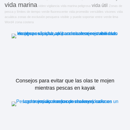
vida marina
vida útil
video vigilancia
vida marina peligrosa
Zonas de
pesca y límites de tiempo
verde fluorescente
vida promedio
versátiles
visones
vida
acuática
zonas de exclusión pesquera
visible
y puede soportar entre
verde lima
Word4
zona costera
Consejos para evitar que las olas te mojen
mientras pescas en kayak