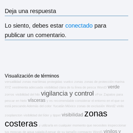
Deja una respuesta
Lo siento, debes estar
conectado
para
publicar un comentario.
Visualización de términos
versatilidad
zonas marítimas protegidas
vuelco
zonas
zonas de protección marina
verde
XYZ
vestimenta adecuada
visibilidad clara de tu línea de pesca
Word3
vigilancia y control
zorros
visibilidad del hilo
vFox
Zapatos para
vísceras
pescar en hielo
y es recomendable considerar el entorno en el que se
está pescando Además del color
Yucatán México
zonas de exclusión
Word2
vinilo
zonas
visibilidad
zooplancton
visibilidad del líder y tippet
costeras
y utilizarla en cualquier momento que necesites inspeccionar
vinilos
y
tus moscas de agua salada A pesar de su tamaño compacto
Word5