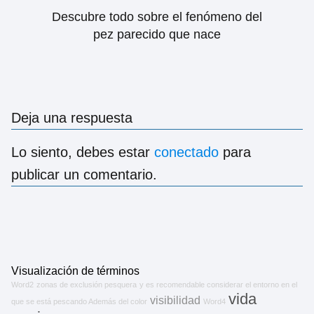
Descubre todo sobre el fenómeno del
pez parecido que nace
Deja una respuesta
Lo siento, debes estar
conectado
para
publicar un comentario.
Visualización de términos
Word2
zonas de exclusión pesquera
y es recomendable considerar el entorno en el
vida
visibilidad
que se está pescando Además del color
Word4