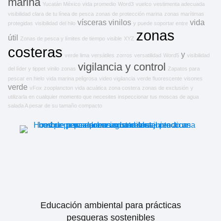
marina
Yucatán México
vida promedio
Word3
vuelco
vestimenta adecuada
visibilidad clara de tu línea de pesca
zonas de protección marina
zonas marítimas
vísceras
vinilos
vida
protegidas
visibilidad del hilo
y puede soportar entre
zonas
útil
Zonas de pesca y límites de tiempo
visible
XYZ
costeras
y
verde lima
versátiles
zorros
versatilidad
Word5
visibilidad
vigilancia y control
del líder y tippet
vinilo
zonas
Zapatos para
pescar en hielo
vida marina peligrosa
video vigilancia
verde fluorescente
visones
verde
vFox
zooplancton
vida acuática
zona costera
zonas de exclusión
y
utilizarla en cualquier momento que necesites inspeccionar tus moscas de agua
salada A pesar de su tamaño compacto
Educación ambiental para prácticas
pesqueras sostenibles